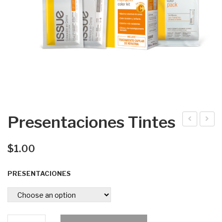
Presentaciones Tintes
rem
res
a
ent
$
1.00
faci
acio
PRESENTACIONES
al
nes
colá
Cra
gen
zy
o y
Col
Presentaciones