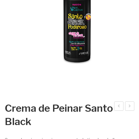
Crema de Peinar Santo
rata
ha
Black
mie
mp
nto
oo