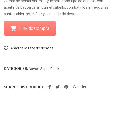
Crema de peinar sin enjuague para todo tipo de cabello, con
de
y
aceite de baobá para nutrir el cabello, combatir los enredos, las
Que
Aco
puntas abiertas, el frizz y darle el brillo deseado.
rati
ndic
na
iona
Link de Compra
40
dor
0g
San
to
Añadir a la lista de deseos
Bla
ck
CATEGORIES:
,
Novex
Santo Black
SHARE THIS PRODUCT