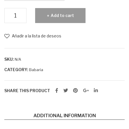
Protección
Add to cart
de
Luz
Azul
Añadir a la lista de deseos
y
Maskne
quantity
SKU:
N/A
CATEGORY:
Babaria
SHARE THIS PRODUCT
ADDITIONAL INFORMATION