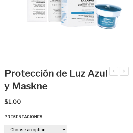
Protección de Luz Azul
mp
ene
y Maskne
olle
no
tas
de
$
1.00
Ser
pie
PRESENTACIONES
nte