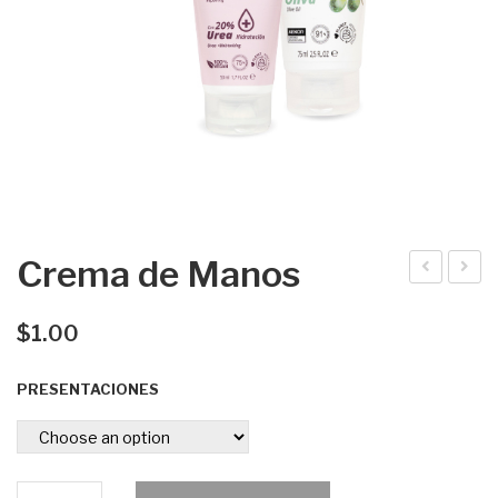
Crema de Manos
ody
rem
Milk
a
$
1.00
de
PRESENTACIONES
Pie
s
Crema