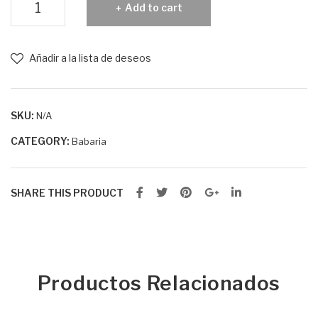
Add to cart
de
Manos
quantity
Añadir a la lista de deseos
SKU:
N/A
CATEGORY:
Babaria
SHARE THIS PRODUCT
Productos Relacionados