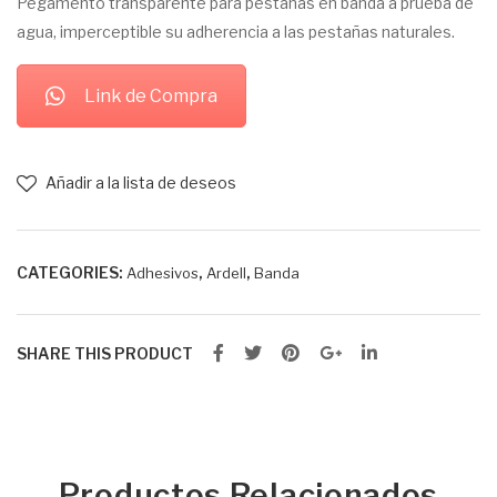
Pegamento transparente para pestañas en banda a prueba de
a
agua, imperceptible su adherencia a las pestañas naturales.
Ban
da
Link de Compra
Osc
uro
Añadir a la lista de deseos
CATEGORIES:
,
,
Adhesivos
Ardell
Banda
SHARE THIS PRODUCT
Productos Relacionados