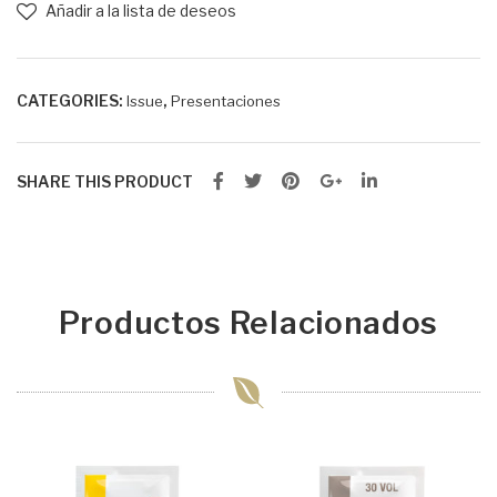
ora
cre
Añadir a la lista de deseos
ción
ma
en
30
cre
vol
CATEGORIES:
,
Issue
Presentaciones
ma
pac
SHARE THIS PRODUCT
k
Productos Relacionados