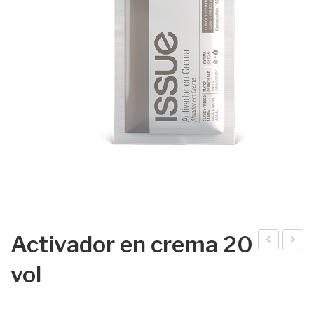
Activador en crema 20
ssu
ctiv
vol
e
ado
col
r en