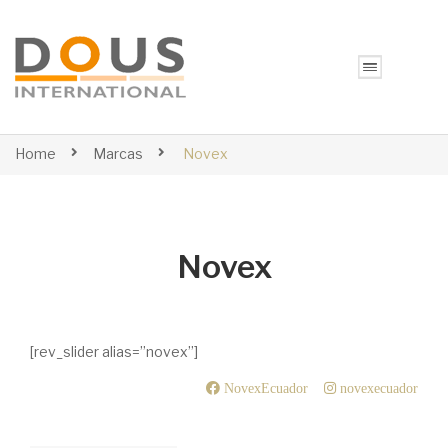
Home
Marcas
Novex
Novex
non gamstop casinos
[rev_slider alias=”novex”]
NovexEcuador
novexecuador